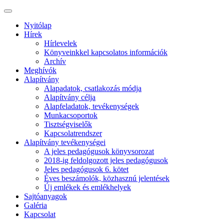
Nyitólap
Hírek
Hírlevelek
Könyveinkkel kapcsolatos információk
Archív
Meghívók
Alapítvány
Alapadatok, csatlakozás módja
Alapítvány célja
Alapfeladatok, tevékenységek
Munkacsoportok
Tisztségviselők
Kapcsolatrendszer
Alapítvány tevékenységei
A jeles pedagógusok könyvsorozat
2018-ig feldolgozott jeles pedagógusok
Jeles pedagógusok 6. kötet
Éves beszámolók, közhasznú jelentések
Új emlékek és emlékhelyek
Sajtóanyagok
Galéria
Kapcsolat