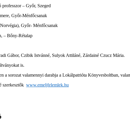
ó professzor – Győr, Szeged
zemere, Győr-Ménfőcsanak
d (Norvégia), Győr- Ménfőcsanak
n, – Bőny-Rétalap
rradi Gábor, Czibik Istvánné, Sulyok Attiláné, Zárdainé Czucz Mária.
nítványokat is.
en a sorozat valamennyi darabja a Lokálpatrióta Könyvesboltban, vala
né szerkesztők
www.emeljfelemlek.hu
ó