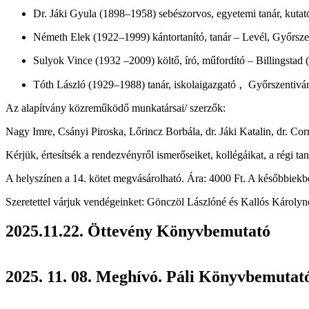
Dr. Jáki Gyula (1898–1958) sebészorvos, egyetemi tanár, kutat
Németh Elek (1922–1999) kántortanító, tanár – Levél, Győrs
Sulyok Vince (1932 –2009) költő, író, műfordító – Billingsta
,
Tóth László (1929–1988) tanár, iskolaigazgató
Győrszentivá
Az alapítvány közreműködő munkatársai/ szerzők:
Nagy Imre, Csányi Piroska, Lőrincz Borbála, dr. Jáki Katalin, dr. Co
Kérjük, értesítsék a rendezvényről ismerőseiket, kollégáikat, a régi ta
A helyszínen a 14. kötet megvásárolható. Ára: 4000 Ft. A későbbiekb
Szeretettel várjuk vendégeinket: Gönczöl Lászlóné és Kallós Károly
2025.11.22. Öttevény Könyvbemutató
2025. 11. 08. Meghívó. Páli Könyvbemutat