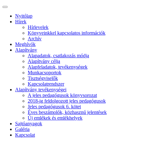
Nyitólap
Hírek
Hírlevelek
Könyveinkkel kapcsolatos információk
Archív
Meghívók
Alapítvány
Alapadatok, csatlakozás módja
Alapítvány célja
Alapfeladatok, tevékenységek
Munkacsoportok
Tisztségviselők
Kapcsolatrendszer
Alapítvány tevékenységei
A jeles pedagógusok könyvsorozat
2018-ig feldolgozott jeles pedagógusok
Jeles pedagógusok 6. kötet
Éves beszámolók, közhasznú jelentések
Új emlékek és emlékhelyek
Sajtóanyagok
Galéria
Kapcsolat