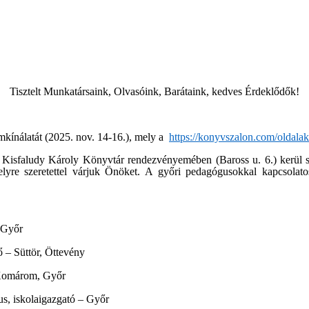
Tisztelt Munkatársaink, Olvasóink, Barátaink, kedves Érdeklődők!
kínálatát (2025. nov. 14-16.), mely a
https://konyvszalon.com/oldala
 a Kisfaludy Károly Könyvtár rendezvényemében (Baross u. 6.) kerül
yre szeretettel várjuk Önöket. A győri pedagógusokkal kapcsolatos 
 Győr
 – Süttör, Öttevény
 Komárom, Győr
us, iskolaigazgató – Győr