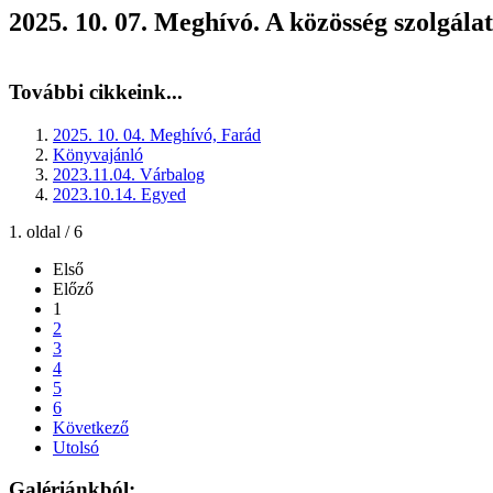
2025. 10. 07. Meghívó. A közösség szolgál
További cikkeink...
2025. 10. 04. Meghívó, Farád
Könyvajánló
2023.11.04. Várbalog
2023.10.14. Egyed
1. oldal / 6
Első
Előző
1
2
3
4
5
6
Következő
Utolsó
Galériánkból: