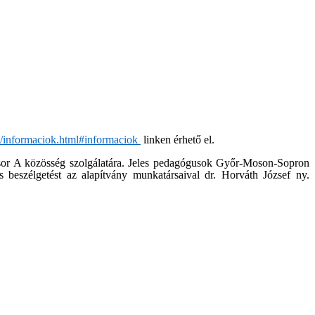
k/informaciok.html#informaciok
linken érhető el.
 sor A közösség szolgálatára. Jeles pedagógusok Győr-Moson-Sopron
beszélgetést az alapítvány munkatársaival dr. Horváth József ny.