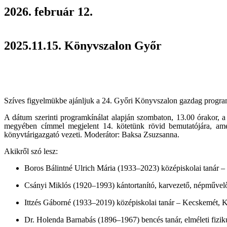
2026. február 12.
2025.11.15. Könyvszalon Győr
Szíves figyelmükbe ajánljuk a 24. Győri Könyvszalon gazdag program
A dátum szerinti programkínálat alapján szombaton, 13.00 órakor,
megyében címmel megjelent 14. kötetünk rövid bemutatójára, amel
könyvtárigazgató vezeti. Moderátor: Baksa Zsuzsanna.
Akikről szó lesz:
Boros Bálintné Ulrich Mária (1933–2023) középiskolai tanár –
Csányi Miklós (1920–1993) kántortanító, karvezető, népművelő
Ittzés Gáborné (1933–2019) középiskolai tanár – Kecskemét,
Dr. Holenda Barnabás (1896–1967) bencés tanár, elméleti fizik