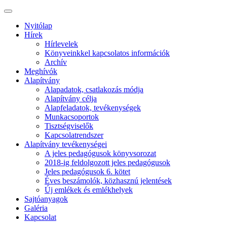
Nyitólap
Hírek
Hírlevelek
Könyveinkkel kapcsolatos információk
Archív
Meghívók
Alapítvány
Alapadatok, csatlakozás módja
Alapítvány célja
Alapfeladatok, tevékenységek
Munkacsoportok
Tisztségviselők
Kapcsolatrendszer
Alapítvány tevékenységei
A jeles pedagógusok könyvsorozat
2018-ig feldolgozott jeles pedagógusok
Jeles pedagógusok 6. kötet
Éves beszámolók, közhasznú jelentések
Új emlékek és emlékhelyek
Sajtóanyagok
Galéria
Kapcsolat