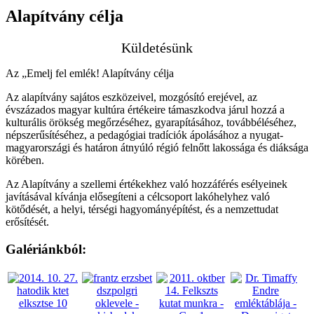
Alapítvány célja
Küldetésünk
Az „Emelj fel emlék! Alapítvány célja
Az alapítvány sajátos eszközeivel, mozgósító erejével, az
évszázados magyar kultúra értékeire támaszkodva járul hozzá a
kulturális örökség megőrzéséhez, gyarapításához, továbbéléséhez,
népszerűsítéséhez, a pedagógiai tradíciók ápolásához a nyugat-
magyarországi és határon átnyúló régió felnőtt lakossága és diáksága
körében.
Az Alapítvány a szellemi értékekhez való hozzáférés esélyeinek
javításával kívánja elősegíteni a célcsoport lakóhelyhez való
kötődését, a helyi, térségi hagyományépítést, és a nemzettudat
erősítését.
Galériánkból: