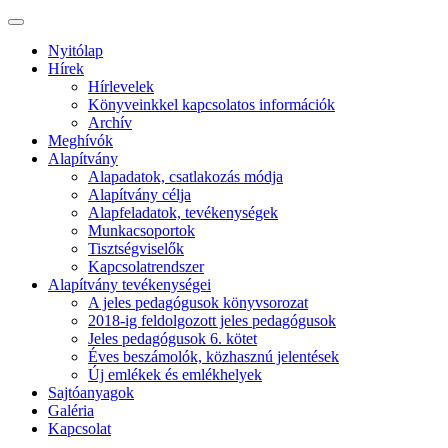
Nyitólap
Hírek
Hírlevelek
Könyveinkkel kapcsolatos információk
Archív
Meghívók
Alapítvány
Alapadatok, csatlakozás módja
Alapítvány célja
Alapfeladatok, tevékenységek
Munkacsoportok
Tisztségviselők
Kapcsolatrendszer
Alapítvány tevékenységei
A jeles pedagógusok könyvsorozat
2018-ig feldolgozott jeles pedagógusok
Jeles pedagógusok 6. kötet
Éves beszámolók, közhasznú jelentések
Új emlékek és emlékhelyek
Sajtóanyagok
Galéria
Kapcsolat