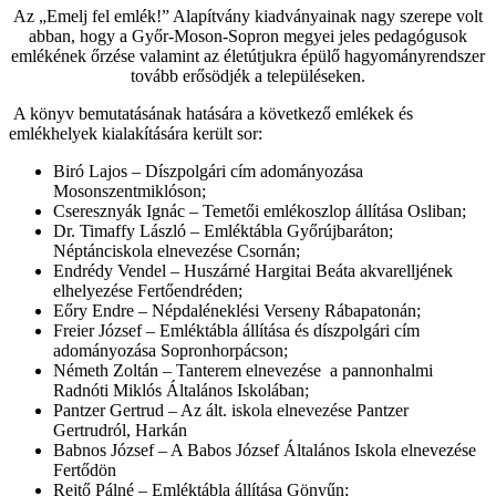
Az „Emelj fel emlék!” Alapítvány kiadványainak nagy szerepe volt
abban, hogy a Győr-Moson-Sopron megyei jeles pedagógusok
emlékének őrzése valamint az életútjukra épülő hagyományrendszer
tovább erősödjék a településeken.
A könyv bemutatásának hatására a következő emlékek és
emlékhelyek kialakítására került sor:
Biró Lajos – Díszpolgári cím adományozása
Mosonszentmiklóson;
Cseresznyák Ignác – Temetői emlékoszlop állítása Osliban;
Dr. Timaffy László – Emléktábla Győrújbaráton;
Néptánciskola elnevezése Csornán;
Endrédy Vendel – Huszárné Hargitai Beáta akvarelljének
elhelyezése Fertőendréden;
Eőry Endre – Népdaléneklési Verseny Rábapatonán;
Freier József – Emléktábla állítása és díszpolgári cím
adományozása Sopronhorpácson;
Németh Zoltán – Tanterem elnevezése a pannonhalmi
Radnóti Miklós Általános Iskolában;
Pantzer Gertrud – Az ált. iskola elnevezése Pantzer
Gertrudról, Harkán
Babnos József – A Babos József Általános Iskola elnevezése
Fertődön
Rejtő Pálné – Emléktábla állítása Gönyűn;