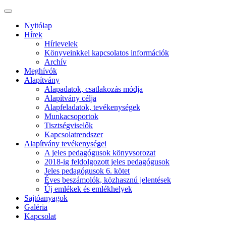
Nyitólap
Hírek
Hírlevelek
Könyveinkkel kapcsolatos információk
Archív
Meghívók
Alapítvány
Alapadatok, csatlakozás módja
Alapítvány célja
Alapfeladatok, tevékenységek
Munkacsoportok
Tisztségviselők
Kapcsolatrendszer
Alapítvány tevékenységei
A jeles pedagógusok könyvsorozat
2018-ig feldolgozott jeles pedagógusok
Jeles pedagógusok 6. kötet
Éves beszámolók, közhasznú jelentések
Új emlékek és emlékhelyek
Sajtóanyagok
Galéria
Kapcsolat