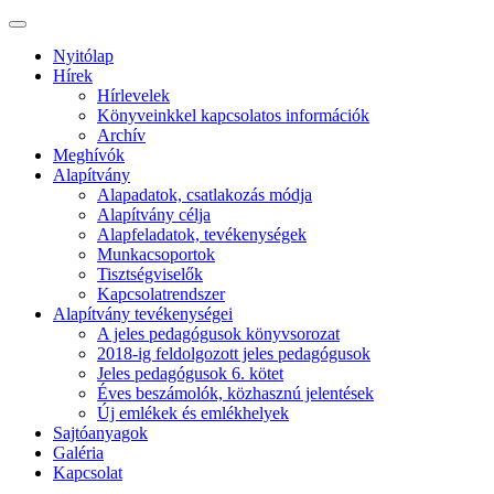
Nyitólap
Hírek
Hírlevelek
Könyveinkkel kapcsolatos információk
Archív
Meghívók
Alapítvány
Alapadatok, csatlakozás módja
Alapítvány célja
Alapfeladatok, tevékenységek
Munkacsoportok
Tisztségviselők
Kapcsolatrendszer
Alapítvány tevékenységei
A jeles pedagógusok könyvsorozat
2018-ig feldolgozott jeles pedagógusok
Jeles pedagógusok 6. kötet
Éves beszámolók, közhasznú jelentések
Új emlékek és emlékhelyek
Sajtóanyagok
Galéria
Kapcsolat